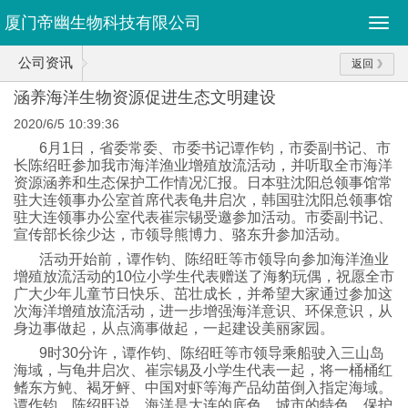
厦门帝幽生物科技有限公司
公司资讯
返回
涵养海洋生物资源促进生态文明建设
2020/6/5 10:39:36
6月1日，省委常委、市委书记谭作钧，市委副书记、市
长陈绍旺参加我市海洋渔业增殖放流活动，并听取全市海洋
资源涵养和生态保护工作情况汇报。日本驻沈阳总领事馆常
驻大连领事办公室首席代表龟井启次，韩国驻沈阳总领事馆
驻大连领事办公室代表崔宗锡受邀参加活动。市委副书记、
宣传部长徐少达，市领导熊博力、骆东升参加活动。
活动开始前，谭作钧、陈绍旺等市领导向参加海洋渔业
增殖放流活动的10位小学生代表赠送了海豹玩偶，祝愿全市
广大少年儿童节日快乐、茁壮成长，并希望大家通过参加这
次海洋增殖放流活动，进一步增强海洋意识、环保意识，从
身边事做起，从点滴事做起，一起建设美丽家园。
9时30分许，谭作钧、陈绍旺等市领导乘船驶入三山岛
海域，与龟井启次、崔宗锡及小学生代表一起，将一桶桶红
鳍东方鲀、褐牙鲆、中国对虾等海产品幼苗倒入指定海域。
谭作钧、陈绍旺说，海洋是大连的底色、城市的特色，保护