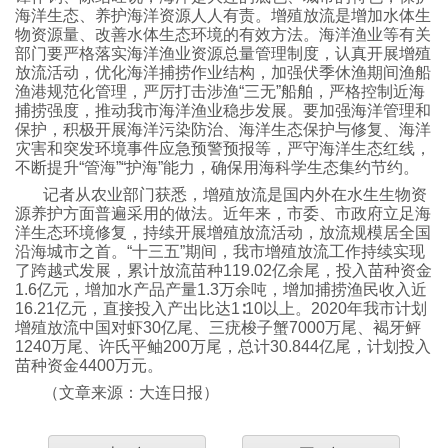
海洋生态、养护海洋资源人人有责。增殖放流是增加水体生
物资源量、改善水体生态环境的有效方法。海洋渔业等有关
部门要严格落实海洋渔业资源总量管理制度，认真开展增殖
放流活动，优化海洋捕捞作业结构，加强伏季休渔期间渔船
渔港规范化管理，严厉打击涉渔“三无”船舶，严格控制近海
捕捞强度，推动我市海洋渔业稳步发展。要加强海洋管理和
保护，积极开展海洋污染防治、海洋生态保护与修复、海洋
灾害和突发环境事件应急预警预报等，严守海洋生态红线，
不断提升“管海”“护海”能力，确保用海科学生态集约节约。
记者从农业部门获悉，增殖放流是国内外在水生生物资
源养护方面普遍采用的做法。近年来，市委、市政府立足海
洋生态环境修复，持续开展增殖放流活动，放流规模居全国
沿海城市之首。“十三五”期间，我市增殖放流工作持续实现
了跨越式发展，累计放流苗种119.02亿余尾，投入苗种资金
1.6亿元，增加水产品产量1.3万余吨，增加捕捞渔民收入近
16.21亿元，直接投入产出比达1∶10以上。2020年我市计划
增殖放流中国对虾30亿尾、三疣梭子蟹7000万尾、褐牙鲆
1240万尾、许氏平鲉200万尾，总计30.844亿尾，计划投入
苗种资金4400万元。
（文章来源：大连日报）